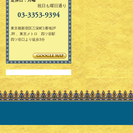
定休日：月曜
祝日も曜日通り
東京都新宿区三栄町1番地2F
JR 、東京メトロ 四ツ谷駅
四ツ谷口より徒歩3分