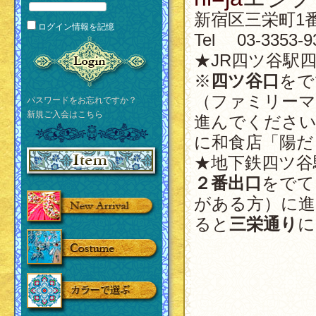
新宿区三栄町1番
ログイン情報を記憶
Tel 03-3353-9
★JR四ツ谷駅
※
四ツ谷口
をで
（ファミリーマ
パスワードをお忘れですか？
新規ご入会はこちら
進んでください
に和食店「陽だ
★地下鉄四ツ谷
２番出口
をでて
がある方）に進
ると
三栄通り
に