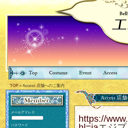
TOP
» Access 店舗へのご案内
Access 
メールアドレス
https://w
hl=ja
エジプ
パスワード