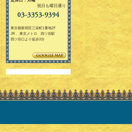
定休日：月曜
祝日も曜日通り
東京都新宿区三栄町1番地2F
JR 、東京メトロ 四ツ谷駅
四ツ谷口より徒歩3分