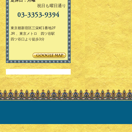
定休日：月曜
祝日も曜日通り
東京都新宿区三栄町1番地2F
JR 、東京メトロ 四ツ谷駅
四ツ谷口より徒歩3分