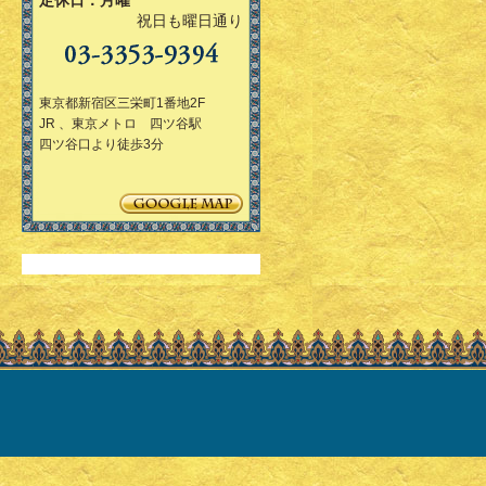
定休日：月曜
祝日も曜日通り
東京都新宿区三栄町1番地2F
JR 、東京メトロ 四ツ谷駅
四ツ谷口より徒歩3分